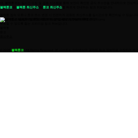
네, 블랙툰코는 실시간 수집 및 검증 시스템을 통해 보안이 확인된 공식 주소만을 안내하므로 안심하
블랙툰코
는
블랙툰
최신주소
와
툰코
최신주소
를 빠르게 안내하는 링크 허브입니다.
블랙툰 접속 오류나 툰코 주소 변경 시 안전하게 검증된 최신주소를 실시간으로 확인하실 수 있습니다
블랙툰코는 구글검색 블랙툰과 툰코 최신주소를 가장 빠르게 확인하고
우회할 수 있도록 돕는 프리미엄 링크 허브입니다.
블랙툰
툰코
최신주소
© 2026
블랙툰코
. All Rights Reserved. 본 사이트는 인터넷상의 공개된 링크 정보만을 수집하