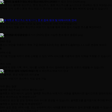
블랙툰코 | 블랙툰 · 툰코 최신주소 바로가기 (2026)
블랙툰코는 블랙툰 최신주소, 툰코 최신주소, 웹툰 최신주소를 실시간으로 안내하는 링크 허브입니다
블랙툰 접속 오류나 툰코 주소 변경 시 최신주소 바로가기 링크를 통해 빠르게 접속할 수 있습니다.
툰코 최신주소 바로가기 및 접속 안내
툰코 최신주소는 도메인 변경 및 접속 차단으로 인해 자주 변경됩니다.
툰코 접속이 안될 경우 최신주소 바로가기 링크를 통해 현재 접속 가능한 주소를 확인하세요.
접속이 안될 때 해결방법
🌐
DNS 변경
통신사 차단을 우회하기 위해 구글 DNS(8.8.8.8) 또는 클라우드플레어(1.1.1.1)로 변경해 보세요.
🔒
VPN 사용
국가별 차단을 피하기 위해 신뢰할 수 있는 VPN 서비스를 이용하여 접속 지역을 우회할 수 있습니다.
⚡
캐시 삭제
브라우저 방문 기록, 쿠키, 캐시를 삭제한 후 다시 접속하면 일시적 오류가 해결될 수 있습니다.
블랙툰 툰코 대체 뉴토끼 바로가기
👉 블랙툰, 툰코 막혔다면 여기로🔥
뉴토끼 바로가기 최신주소 지금 접속 가능
자주 묻는 질문
블랙툰 최신주소는 어디서 확인하나요?
블랙툰코 메인 페이지 상단의 '블랙툰 최신주소 바로가기' 버튼을 클릭하시면 실시간으로 업데이트되는
툰코 최신주소는 왜 변경되나요?
도메인은 보안 및 운영 정책에 따라 수시로 변경될 수 있습니다. 블랙툰코를 즐겨찾기에 추가해 두시면
블랙툰코 접속이 안될 때 해결방법은?
DNS 설정 변경, VPN 사용, 또는 브라우저 캐시 삭제를 통해 대부분의 접속 문제를 해결할 수 있습
블랙툰코 최신주소는 안전한가요?